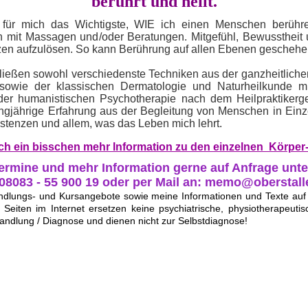
berührt und heilt.
 für mich das Wichtigste, WIE ich einen Menschen berühr
n mit Massagen und/oder Beratungen. Mitgefühl, Bewusstheit
en aufzulösen. So kann Berührung auf allen Ebenen geschehe
 fließen sowohl verschiedenste Techniken aus der ganzheitliche
owie der klassischen Dermatologie und Naturheilkunde
m
er humanistischen Psychotherapie nach dem Heilpraktikerg
angjährige Erfahrung aus der Begleitung von Menschen in Einz
stenzen und allem, was das Leben mich lehrt.
och ein bisschen mehr Information zu den einzelnen Körp
ermine und mehr Information gerne auf Anfrage unte
 08083 - 55 900 19 oder per Mail an: memo@oberstall
andlungs- und Kursangebote sowie meine Informationen und Texte au
Seiten im Internet ersetzen keine psychiatrische, physiotherapeutisc
handlung / Diagnose und dienen nicht zur Selbstdiagnose!