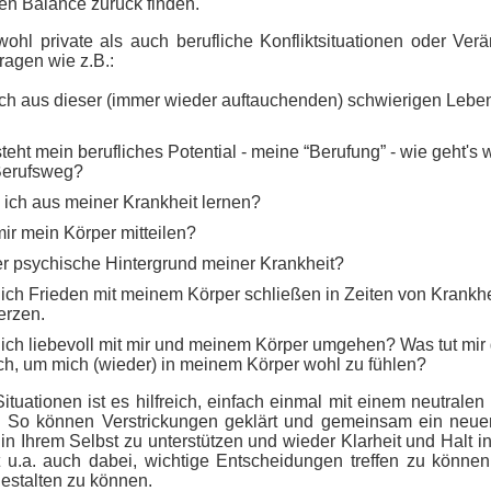
en Balance zurück finden.
hl private als auch berufliche Konfliktsituationen oder Ver
ragen wie z.B.:
ich aus dieser (immer wieder auftauchenden) schwierigen Leben
eht mein berufliches Potential - meine “Berufung” - wie geht's w
erufsweg?
ich aus meiner Krankheit lernen?
mir mein Körper mitteilen?
er psychische Hintergrund meiner Krankheit?
ich Frieden mit meinem Körper schließen in Zeiten von Krankh
erzen.
ich liebevoll mit mir und meinem Körper umgehen? Was tut mir
ch, um mich (wieder) in meinem Körper wohl zu fühlen?
ituationen ist es hilfreich, einfach einmal mit einem neutrale
. So können Verstrickungen geklärt und gemeinsam ein neu
n Ihrem Selbst zu unterstützen und wieder Klarheit und Halt i
t u.a. auch dabei, wichtige Entscheidungen treffen zu könn
estalten zu können.