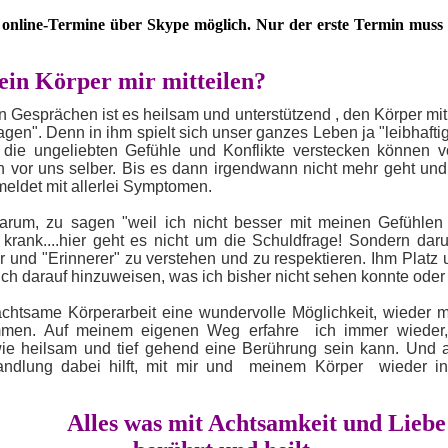
online-Termine über Skype möglich. Nur der erste Termin muss 
ein Körper mir mitteilen?
 Gesprächen ist es heilsam und unterstützend , den Körper mit
agen". Denn in ihm spielt sich unser ganzes Leben ja "leibhaftig"
 die ungeliebten Gefühle und Konflikte verstecken können 
ch vor uns selber. Bis es dann irgendwann nicht mehr geht und
meldet mit allerlei Symptomen.
darum, zu sagen "weil ich nicht besser mit meinen Gefühle
 krank....hier geht es nicht um die Schuldfrage! Sondern da
er und "Erinnerer" zu verstehen und zu respektieren. Ihm Platz
ch darauf hinzuweisen, was ich bisher nicht sehen konnte oder 
 achtsame Körperarbeit eine wundervolle Möglichkeit, wieder mi
mmen. Auf meinem eigenen Weg erfahre ich immer wieder
wie heilsam und tief gehend eine Berührung sein kann. Und 
andlung dabei hilft, mit mir und meinem Körper wieder i
Alles was mit Achtsamkeit und Liebe 