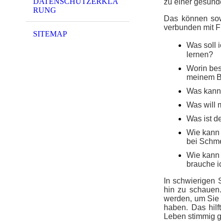
DATENSCHUTZERKLÄ
zu einer gesund
RUNG
Das können sowo
verbunden mit F
SITEMAP
Was soll 
lernen?
Worin best
meinem B
Was kann 
Was will 
Was ist d
Wie kann 
bei Schm
Wie kann 
brauche i
In schwierigen S
hin zu schauen
werden, um Sie i
haben. Das hilf
Leben stimmig g