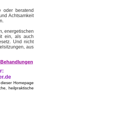
e oder beratend
 und Achtsamkeit
n.
n, energetischen
it ein, als auch
esetz.
Und nicht
elsitzungen, aus
er-Behandlungen
r:
er.de
f dieser Homepage
he, heilpraktische