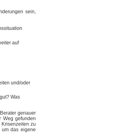
änderungen sein,
ssituation
eiter auf
eiten und/oder
 gut? Was
n Berater genauer
er Weg gefunden
n Krisenzeiten zu
en um das eigene