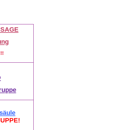
SSAGE
ung
!!
D
ruppe
lsäule
UPPE!